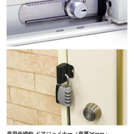
扉用仮締錠 ドアジョイナー（扉厚36mm～